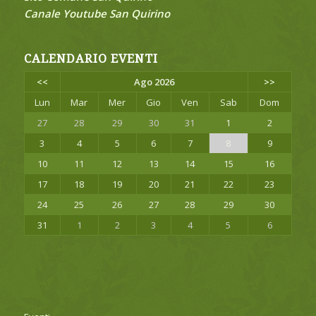
Canale Youtube San Quirino
CALENDARIO EVENTI
<<
Ago 2026
>>
Lun
Mar
Mer
Gio
Ven
Sab
Dom
27
28
29
30
31
1
2
3
4
5
6
7
8
9
10
11
12
13
14
15
16
17
18
19
20
21
22
23
24
25
26
27
28
29
30
31
1
2
3
4
5
6