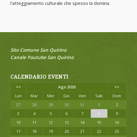
l’atteggiamento culturale che spesso la domina.
Sito Comune San Quirino
Canale Youtube San Quirino
CALENDARIO EVENTI
<<
Ago 2026
>>
Lun
Mar
Mer
Gio
Ven
Sab
Dom
27
28
29
30
31
1
2
3
4
5
6
7
8
9
10
11
12
13
14
15
16
17
18
19
20
21
22
23