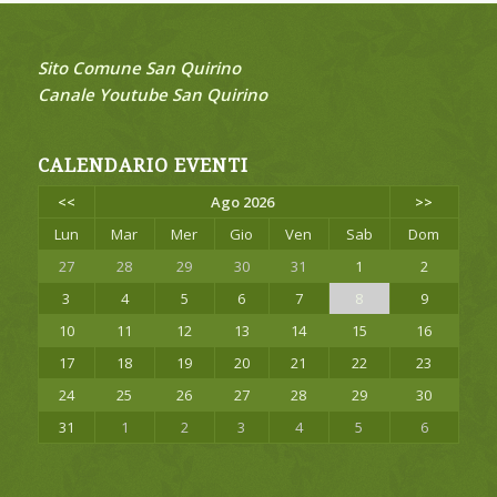
Sito Comune San Quirino
Canale Youtube San Quirino
CALENDARIO EVENTI
<<
Ago 2026
>>
Lun
Mar
Mer
Gio
Ven
Sab
Dom
27
28
29
30
31
1
2
3
4
5
6
7
8
9
10
11
12
13
14
15
16
17
18
19
20
21
22
23
24
25
26
27
28
29
30
31
1
2
3
4
5
6